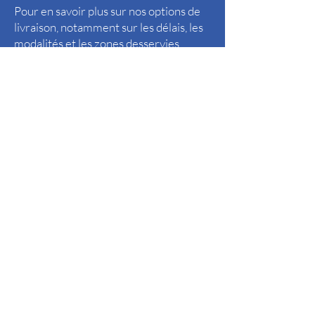
Pour en savoir plus sur nos options de
livraison, notamment sur les délais, les
modalités et les zones desservies,
veuillez nous contacter. Nous sommes
là pour répondre à toutes vos questions
et vous fournir les informations
nécessaires pour une expérience de
livraison optimale.
GFS Transport
12 rue André Darrasse
77 144 Montévrain
gfs.lepape@gmail.com
Nous contacter au 06 32 38 45 49